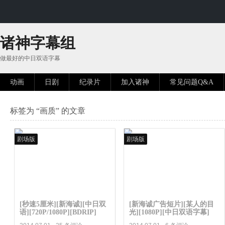
诸神字幕组
做最好的中日双语字幕
动画
日剧
纪录片
加入诸神
常见问题Q&A
标签为 “画质” 的文章
剧场版
剧场版
[秒速5厘米][新海诚][中日双
[新海诚广告短片][某人的目
语][720P/1080P][BDRIP]
光][1080P][中日双语字幕]