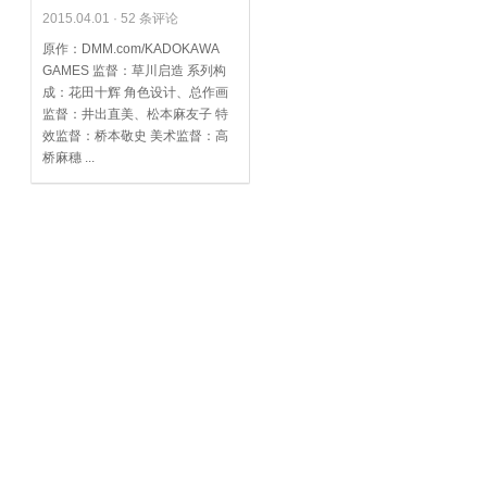
2015.04.01 ·
52 条评论
原作：DMM.com/KADOKAWA
GAMES 监督：草川启造 系列构
成：花田十辉 角色设计、总作画
监督：井出直美、松本麻友子 特
效监督：桥本敬史 美术监督：高
桥麻穗 ...
阅读全文...