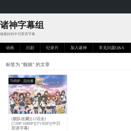
诸神字幕组
做最好的中日双语字幕
动画
日剧
纪录片
加入诸神
常见问题Q&A
标签为 “舰娘” 的文章
TVRIP
·
完结番
[舰队收藏][12话全]
[720P/1080P][TVRIP][中日
双语字幕]