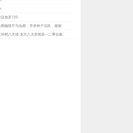
r.
r.
建议放弃720
白熊咖啡厅与虫师，寻求种子活跃，谢谢
求补档八犬传-东方八犬异闻录一二季合集