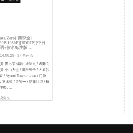
Fate/Zero][两季全]
720P/1080P][BDRIP][中日
语+假名标注版 …
14.06.28 ·
37 条评论
演: 青木荣 编剧: 虚渊玄 / 虚渊玄
演: 小山力也 / 川澄绫子 / 大原沙
 / Ayumi Tsunematsu / 门胁
 / 速水奖 / 关智一 / 伊藤叶纯 / 植
奈 / ...
读全文...