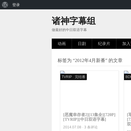
关
登录
于
诸神字幕组
WordPress
做最好的中日双语字幕
动画
日剧
纪录片
加入
标签为 “2012年4月新番” 的文章
TVRIP
·
完结番
BD
[恶魔幸存者2][13集全][720P]
[
[TVRIP][中日双语字幕]
[
双
2014.07.08 ·
3 条评论