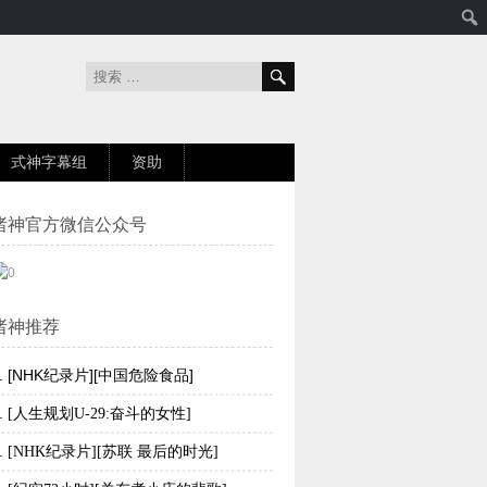
式神字幕组
资助
诸神官方微信公众号
诸神推荐
.
[NHK纪录片][中国危险食品]
.
[人生规划U-29:奋斗的女性]
.
[NHK纪录片][苏联 最后的时光]