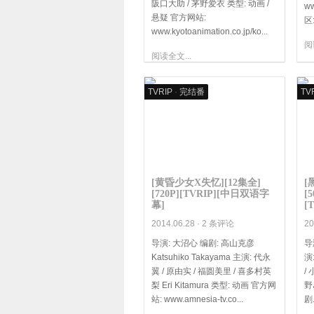
阪口大助 / 茅野爱衣 类型: 动画 /
ww
悬疑 官方网站:
区:
www.kyotoanimation.co.jp/ko...
阅
阅读全文...
TVRIP
·
完结番
TV
[黄昏少女X失忆][12集全]
[
[720P][TVRIP][中日双语字
[
幕]
[
2014.06.28 ·
2 条评论
20
导演: 大沼心 编剧: 高山克彦
导
Katsuhiko Takayama 主演: 代永
演
翼 / 原由实 / 福圆美里 / 喜多村英
/
梨 Eri Kitamura 类型: 动画 官方网
野
站: www.amnesia-tv.co...
剧.