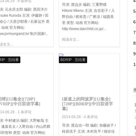
4
14.06.29 ·
8 条评论
导演: 渡边步 编剧: 三重野瞳
演: 元永庆太郎 编剧: 黑田洋介
Hitomi Mieno 主演: 吉谷彩子 / 入
5
suke Kuroda 主演: 伊藤静 / 田
野自由 / 梶裕贵 / 广桥凉 / 福圆美
睦心 / 大原沙耶香 / 石冢运升 类
6
里 类型: 动画 官方网站:
: 动画 官方网站:
http://www.starchild.co.jp/...
7
w.jormungand.tv/ 制片国家/...
阅读全文...
8
读全文...
9
RIP
·
完结番
BDRIP
·
完结番
1
钓球][12集全][720P]
[坂道上的阿波罗][12集全]
TVRIP][中日双语字幕]
[720P][BDRIP][中日双语字
幕]
14.06.28 ·
1 条评论
2014.06.28 ·
4 条评论
演: 中村健治 编剧: 大野敏哉 主
导演: 渡边信一郎 编剧: 加藤綾子 /
: 逢坂良太 / 入野自由 / 内山昂辉
柿原优子 主演: 木村良平 / 细谷佳
 杉田智和 类型: 动画 官方网站: