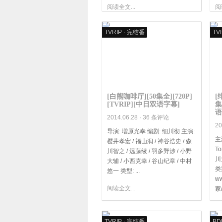
阅读全文...
阅
TVRIP
·
完结番
TV
[白熊咖啡厅][50集全][720P]
[
[TVRIP][中日双语字幕]
集
语
2014.06.28 ·
36 条评论
20
导演: 増原光幸 编剧: 细川彻 主演:
主
樱井孝宏 / 福山润 / 神谷浩史 / 森
To
川智之 / 远藤绫 / 羽多野涉 / 小野
川
大辅 / 小西克幸 / 谷山纪章 / 中村
类
悠一 类型: ...
ww
阅读全文...
家/
阅
TVRIP
·
完结番
BD