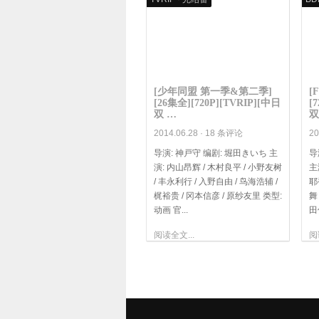
[少年同盟 第一季&第二季]
[
[26集全][720P][TVRIP][中日
[
双 …
双
2014.06.28 ·
18 条评论
20
导演: 神戸守 编剧: 堀田きいち 主
导
演: 内山昂辉 / 木村良平 / 小野友树
主
/ 丰永利行 / 入野自由 / 鸟海浩辅 /
耶香
梶裕贵 / 冈本信彦 / 原纱友里 类型:
舞
动画 官...
田佳
阅读全文...
阅