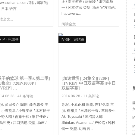
正 / 南里侑香 / 远藤绫 / 诹访部顺
w.tsuritama.com/ 制片国家/地
一 / 冈本信彦 类型: 动画 官方网站:
 日本 语言: ...
http://www...
读全文...
阅读全文...
RIP
·
完结番
TVRIP
·
完结番
黑子的篮球 第一季&第二季]
[加速世界][24集全][720P]
50集全][720P/1080P]
[TVRIP][中日双语字幕][中日
TVRIP] …
双语字幕]
14.06.28 ·
41 条评论
2014.06.28 ·
11 条评论
演: 多田俊介 编剧: 藤卷忠俊 主
导演: 小原正和 编剧: 吉野弘幸 主
: 小野贤章 / 小野友树 / 木村良平
演: 梶裕贵 / 三澤紗千香 / 丰崎爱生
 小野大辅 / 斋藤千和 / 细谷佳正 /
Aki Toyosaki / 浅沼晋太郎
M
岛裕史 / 江口拓也 类型: 动画 /
Shintaro Asanuma / 户松遥 / 铃村
M
..
健一 类型: 动画 官...