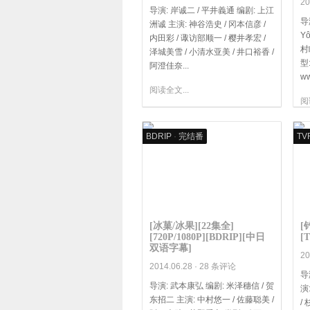
20
导演: 岸诚二 / 平井義通 编剧: 上江
导
洲诚 主演: 神谷浩史 / 冈本信彦 /
Yô
内田彩 / 诹访部顺一 / 樱井孝宏 /
村
泽城美雪 / 小清水亚美 / 井口裕香 /
型
阿澄佳奈...
ww
阅读全文...
阅
BDRIP
·
完结番
TV
[冰菓/冰果][22集全]
[
[720P/1080P][BDRIP][中日
[
双语字幕]
20
2014.06.28 ·
28 条评论
导
导演: 武本康弘 编剧: 米泽穗信 / 贺
演
东招二 主演: 中村悠一 / 佐藤聪美 /
/