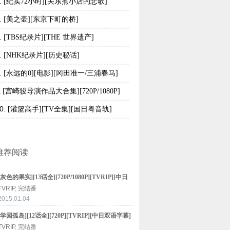
.
[纪实72小时][关东煮小店的悲歌]
.
[美之壶][东京下町的桥]
.
[TBS纪录片][THE 世界遗产]
.
[NHK纪录片][历史秘话]
.
[永远的0][电影][冈田准一/三浦春马]
[宫崎骏导演作品大合集][720P/1080P]
.
0
.
[灌篮高手][TV全集][国日粤音轨]
推荐阅读
[灰色的果实][13话全][720P/1080P][TVRIP][中日
双语字幕]
TVRIP
,
完结番
2015.01.04
[学园孤岛][12话全][720P][TVRIP][中日双语字幕]
TVRIP
,
完结番