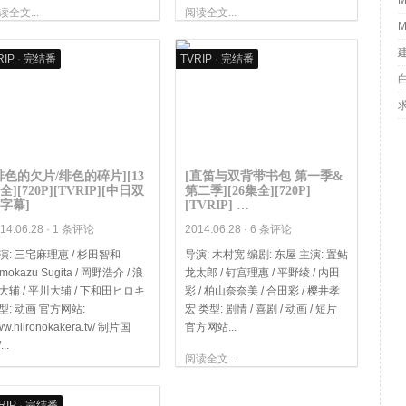
M
读全文...
阅读全文...
M
RIP
·
完结番
TVRIP
·
完结番
绯色的欠片/绯色的碎片][13
[直笛与双背带书包 第一季&
全][720P][TVRIP][中日双
第二季][26集全][720P]
字幕]
[TVRIP] …
14.06.28 ·
1 条评论
2014.06.28 ·
6 条评论
演: 三宅麻理恵 / 杉田智和
导演: 木村宽 编剧: 东屋 主演: 置鲇
mokazu Sugita / 岡野浩介 / 浪
龙太郎 / 钉宫理惠 / 平野绫 / 内田
大辅 / 平川大辅 / 下和田ヒロキ
彩 / 柏山奈奈美 / 合田彩 / 樱井孝
型: 动画 官方网站:
宏 类型: 剧情 / 喜剧 / 动画 / 短片
w.hiironokakera.tv/ 制片国
官方网站...
...
阅读全文...
读全文...
RIP
·
完结番