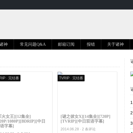
诸神
常见问题Q&A
邮箱订阅
报错
关于诸神
RIP
·
完结番
TVRIP
·
完结番
1
2
军火女王][12集全]
[谜之彼女X][14集全][720P]
720P/1080P][BDRIP][中日
[TVRIP][中日双语字幕]
3
语字幕]
2014.06.28 ·
2 条评论