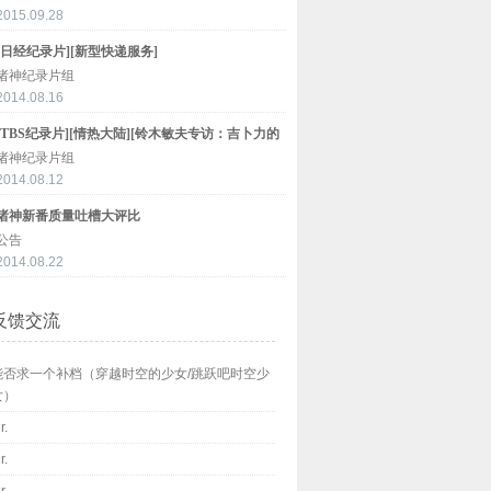
2015.09.28
[日经纪录片][新型快递服务]
诸神纪录片组
2014.08.16
[TBS纪录片][情热大陆][铃木敏夫专访：吉卜力的
未来]
诸神纪录片组
2014.08.12
诸神新番质量吐槽大评比
公告
2014.08.22
反馈交流
能否求一个补档（穿越时空的少女/跳跃吧时空少
女）
r.
r.