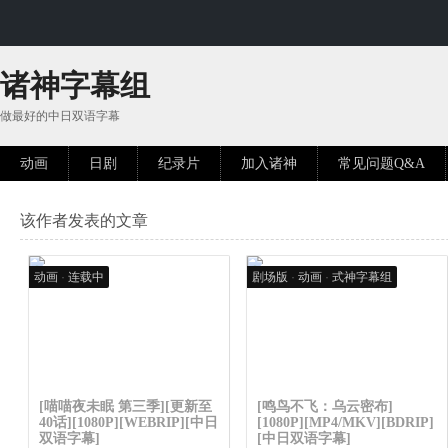
诸神字幕组
做最好的中日双语字幕
动画
日剧
纪录片
加入诸神
常见问题Q&A
该作者发表的文章
动画
·
连载中
剧场版
·
动画
·
式神字幕组
[喵喵夜未眠 第三季][更新至
[鸣鸟不飞：乌云密布]
40话][1080P][WEBRIP][中日
[1080P][MP4/MKV][BDRIP]
双语字幕]
[中日双语字幕]