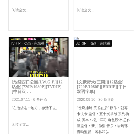
阅读全文...
阅读全文...
TVRIP
·
动画
·
完结番
BDRIP
·
动画
·
完结番
[池袋西口公园/I.W.G.P.][12
[文豪野犬(三期)][12话全]
话全][720P/1080P][TVRIP]
[720P/1080P][BDRIP][中日
[中日双 …
双语字幕]
2021.07.11 ·
6 条评论
2020.09.10 ·
30 条评论
“在池袋这个地方，存活下去。
“螳螂捕蝉 黄雀在后” 原作：朝雾
.
卡夫卡 监督：五十岚卓哉 系列构
成·脚本：榎户洋司 角色设计·总作
阅读全文...
画监督：新井伸浩 音乐：岩崎琢
音响监督：若林和弘 ...