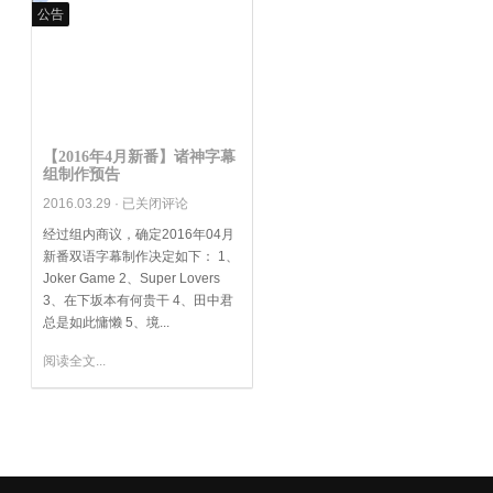
公告
【2016年4月新番】诸神字幕
组制作预告
【2016
2016.03.29 ·
已关闭评论
年
经过组内商议，确定2016年04月
4
新番双语字幕制作决定如下： 1、
月
Joker Game 2、Super Lovers
新
3、在下坂本有何贵干 4、田中君
番】
总是如此慵懒 5、境...
诸
神
阅读全文...
字
幕
组
制
作
预