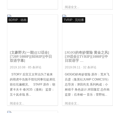
阅读全文...
BDRIP
·
动画
TVRIP
·
完结番
[文豪野犬(一期)][12话全]
[JOJO的奇妙冒险 黄金之风]
[720P/1080P][BDRIP][中日
[39话全][TVRIP][1080P][中
双语字幕]
日双语字 …
2019.10.08 ·
85 条评论
2019.09.11 ·
32 条评论
STORY 后宫王太宰治为了捡来
GIOGIO的奇妙冒险 原作：荒木飞
的萌虎中岛敦不惜坑同事坑徒弟坑
吕彦（集英社JUMP COMICS刊）
前任坑遍横滨。 STAFF 原作：朝
总导演：津田尚克 系列构成：小
雾卡夫卡·春河35（漫画） 监督：
林靖子 角色设计:岸田隆宏 总作画
五十岚卓哉 系...
监督：石本峻一 音乐：菅野祐...
阅读全文...
阅读全文...