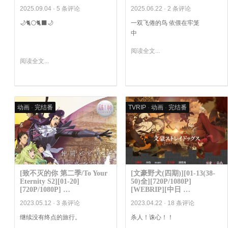
2025.09.04 ·
5 条评论
2025.06.22 ·
2 条评论
🌙🐈🌕🐈‍⬛🌙
一双飞倦的鸟 依偎在牢笼
中
...
阅读全文...
阅读全文...
动画
·
完结番
TVRIP
·
动画
·
完结番
[致不灭的你 第二季/To Your
[文豪野犬(四期)][01-13(38-
Eternity S2][01-20]
50)全][720P/1080P]
[720P/1080P] …
[WEBRIP][中日 …
2023.05.12 ·
3 条评论
2023.04.22 ·
18 条评论
继续没有终点的旅行。
杀人！诛心！！
.