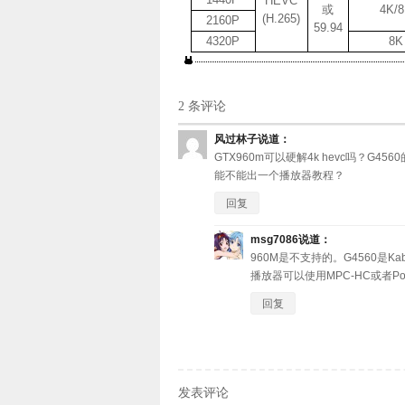
HEVC
或
4K/
(H.265)
2160P
59.94
4320P
8K
2 条评论
风过林子
说道：
GTX960m可以硬解4k hevc吗？G45
能不能出一个播放器教程？
回复
msg7086
说道：
960M是不支持的。G4560是Ka
播放器可以使用MPC-HC或者P
回复
发表评论