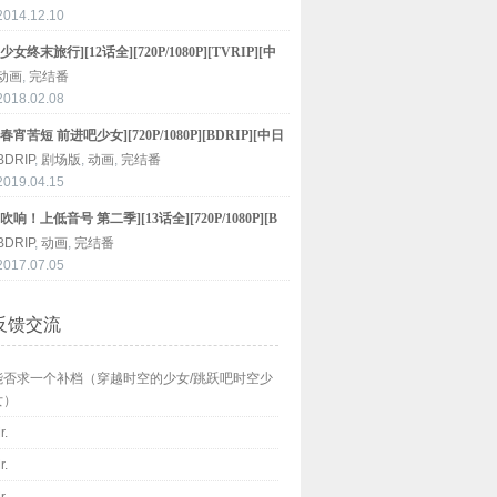
2014.12.10
[少女终末旅行][12话全][720P/1080P][TVRIP][中
日双语字幕]
动画
,
完结番
2018.02.08
[春宵苦短 前进吧少女][720P/1080P][BDRIP][中日
双语字幕]
BDRIP
,
剧场版
,
动画
,
完结番
2019.04.15
[吹响！上低音号 第二季][13话全][720P/1080P][B
DRIP][中日双语字幕]
BDRIP
,
动画
,
完结番
2017.07.05
反馈交流
能否求一个补档（穿越时空的少女/跳跃吧时空少
女）
r.
r.