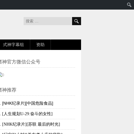
式神字幕组
资助
诸神官方微信公众号
诸神推荐
.
[NHK纪录片][中国危险食品]
.
[人生规划U-29:奋斗的女性]
.
[NHK纪录片][苏联 最后的时光]