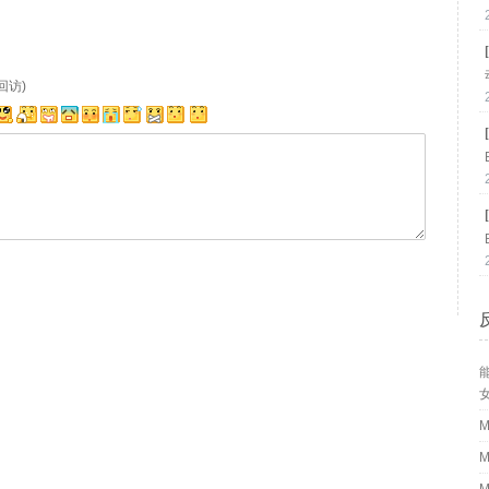
回访)
M
M