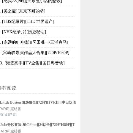
.
[纪实72小时][关东煮小店的悲歌]
.
[美之壶][东京下町的桥]
.
[TBS纪录片][THE 世界遗产]
.
[NHK纪录片][历史秘话]
.
[永远的0][电影][冈田准一/三浦春马]
[宫崎骏导演作品大合集][720P/1080P]
.
0
.
[灌篮高手][TV全集][国日粤音轨]
推荐阅读
[Litttle Busters!][26集全][720P][TVRIP][中日双语
字幕]
TVRIP
,
完结番
2014.07.01
[JoJo奇妙冒险:星尘斗士][24话全][720P/1080P][T
VRIP][中日双语字幕]
TVRIP
,
完结番