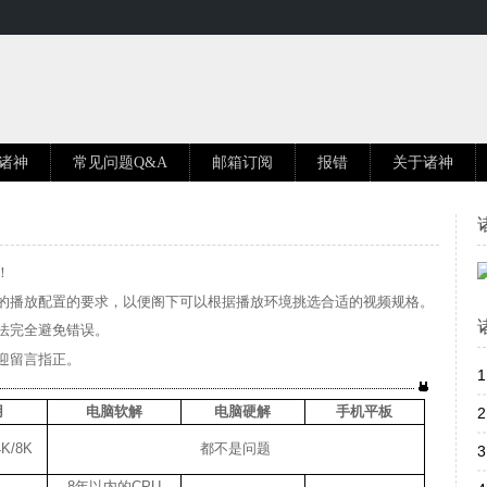
诸神
常见问题Q&A
邮箱订阅
报错
关于诸神
！
的播放配置的要求，以便阁下可以根据播放环境挑选合适的视频规格。
法完全避免错误。
迎留言指正。
1
用
电脑软解
电脑硬解
手机平板
2
4K/8K
都不是问题
3
8年以内的CPU