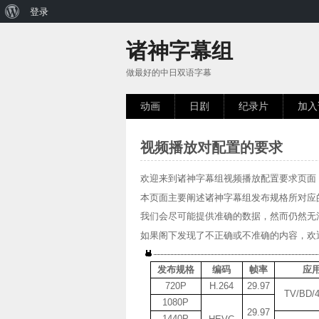
关
登录
于
诸神字幕组
WordPress
做最好的中日双语字幕
动画
日剧
纪录片
加入
视频播放对配置的要求
欢迎来到诸神字幕组视频播放配置要求页面
本页面主要阐述诸神字幕组发布规格所对应
我们会尽可能提供准确的数据，然而仍然无
如果阁下发现了不正确或不准确的内容，欢
发布规格
编码
帧率
应
720P
H.264
29.97
TV/BD/
1080P
29.97
1440P