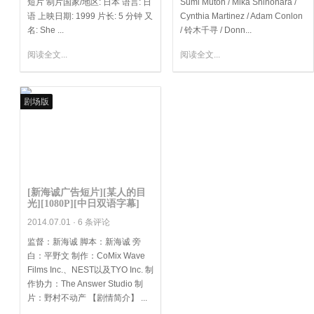
短片 制片国家/地区: 日本 语言: 日
Sumi Mutoh / Mika Shinohara /
语 上映日期: 1999 片长: 5 分钟 又
Cynthia Martinez / Adam Conlon
名: She ...
/ 铃木千寻 / Donn...
阅读全文...
阅读全文...
剧场版
[新海诚广告短片][某人的目
光][1080P][中日双语字幕]
2014.07.01 ·
6 条评论
监督：新海诚 脚本：新海诚 旁
白：平野文 制作：CoMix Wave
Films Inc.、NEST以及TYO Inc. 制
作协力：The Answer Studio 制
片：野村不动产 【剧情简介】 ...