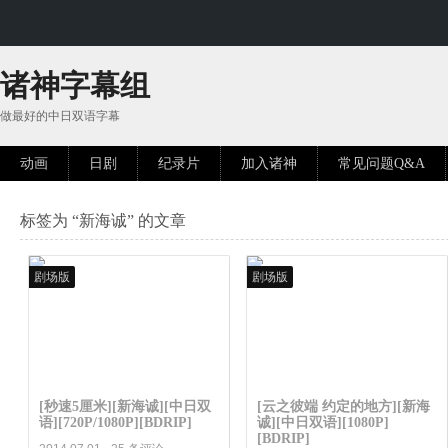
诸神字幕组
做最好的中日双语字幕
动画
日剧
纪录片
加入诸神
常见问题Q&A
标签为 “新海诚” 的文章
剧场版
剧场版
[秒速5厘米][新海诚][中日双
[云之彼端 约定的地方][新海
语][720P/1080P][BDRIP]
诚][中日双语][1080P]
[BDRIP]