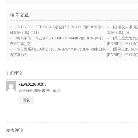
相关文章
[ALDNOAH ZERO][24.5话全][720P/1080P][BDRIP][中
[喵喵夜未眠 第三季
日双语字幕]
(111)
双语字幕]
(5)
[鸣鸟不飞：乌云密布][1080P][MP4/MKV][BDRIP][中日
[我心里危险的东西]
双语字幕]
(2)
[BDRIP][中日双语
[小市民系列][10话全][1080P][MP4/MKV][BDRIP][中日双
[通灵王][SHAMA
语字幕]
(6)
[BDRIP][中日双语
1 条评论
kawa0126
说道：
這番好啊,謝謝诸神字幕组
回复
发表评论