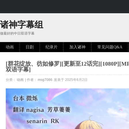
诸神字幕组
做最好的中日双语字幕
动画
日剧
纪录片
加入诸神
常见问题Q&A
[群花绽放、彷如修罗][更新至12话完][1080P][MP4
双语字幕]
分类：
动画
| 作者：
msg7086
发表于 2025年6月2日