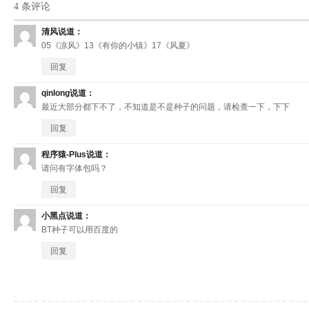
4 条评论
清风
说道：
05《凉风》13《有你的小镇》17《风夏》
回复
qinlong
说道：
最近大部分都下不了，不知道是不是种子的问题，请检查一下，下下
回复
程序猿-Plus
说道：
请问有字体包吗？
回复
小黑点
说道：
BT种子可以用百度的
回复