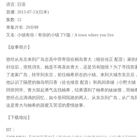
语言: 日语
首播: 2013-07-13(日本)
集数: 12
单集片长: 20分钟
又名: 小镇有你 / 有你的小镇 TV版 / A town where you live
【故事简介】
曾经从东京来到广岛念高中而寄宿在桐岛青大（细谷佳正 配音）家的
封信后，突然消失。她是不再喜欢青大，还是另有隐情？为了寻找答
了老家广岛，转学到东京，前往柚希所在的小镇。来到大城市东京后
他认识了隔壁的御岛明日香（佐仓绫音 配音）和风间恭辅（小野大辅
同班同学。青大鼓起勇气去找柚希，结果遇到了柚希的妹妹懔，而柚
曾经点点滴滴的回忆，如今形同陌路的两人。从东京到广岛，从广岛
这是青大与柚希的甜蜜又苦涩的爱情故事。
【下载地址】
BT：