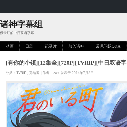
诸神字幕组
做最好的中日双语字幕
动画
日剧
纪录片
加入诸神
常见问题Q&A
[有你的小镇][12集全][720P][TVRIP][中日双语字
分类：
TVRIP
,
完结番
| 作者：
zwx
发表于 2014年7月8日