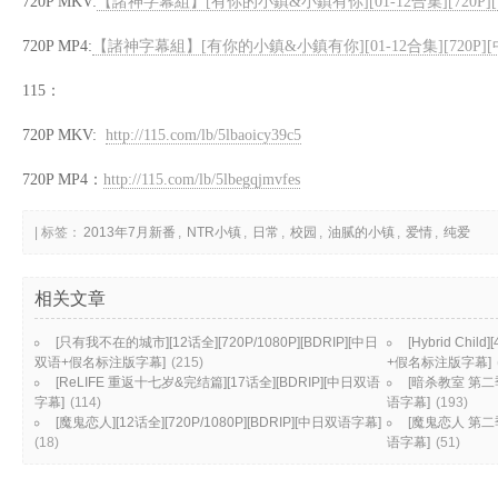
720P MKV:
【諸神字幕組】[有你的小鎮&小鎮有你][01-12合集][720P]
720P MP4:
【諸神字幕組】[有你的小鎮&小鎮有你][01-12合集][720P][
115：
720P MKV:
http://115.com/lb/5lbaoicy39c5
720P MP4：
http://115.com/lb/5lbegqjmvfes
| 标签：
2013年7月新番
,
NTR小镇
,
日常
,
校园
,
油腻的小镇
,
爱情
,
纯爱
相关文章
[只有我不在的城市][12话全][720P/1080P][BDRIP][中日
[Hybrid Chil
双语+假名标注版字幕]
(215)
+假名标注版字幕]
[ReLIFE 重返十七岁&完结篇][17话全][BDRIP][中日双语
[暗杀教室 第二季]
字幕]
(114)
语字幕]
(193)
[魔鬼恋人][12话全][720P/1080P][BDRIP][中日双语字幕]
[魔鬼恋人 第二季]
(18)
语字幕]
(51)