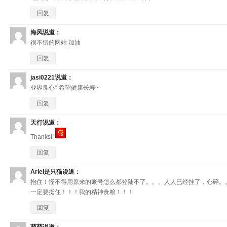
回复
海风
说道：
很不错的网站 加油
回复
jasi0221
说道：
业界良心“`希望健康长寿~
回复
天行
说道：
Thanks!!
回复
Ariel是只猫
说道：
抱住！怪不得用原来的账号怎么都登陆不了。。。人人已经挂了，心碎。
一定要挺住！！！我的精神食粮！！！
回复