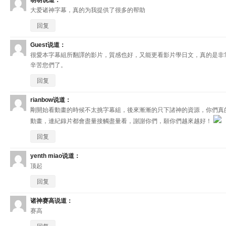
萌萌
说道：
大爱诸神字幕，真的为我提供了很多的帮助
回复
Guest
说道：
很愛本字幕組所翻譯的影片，質感也好，又能更看影片學日文，真的是非
辛苦您們了。
回复
rianbow
说道：
剛開始看動畫的時候不太挑字幕組，後來漸漸的只下諸神的資源，你們真
動畫，連紀錄片都會盡量接觸盡量看，謝謝你們，願你們越來越好！
回复
yenth miao
说道：
顶起
回复
诸神赛高
说道：
赛高