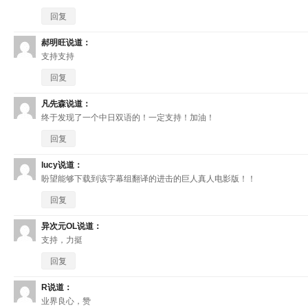
回复
郝明旺
说道：
支持支持
回复
凡先森
说道：
终于发现了一个中日双语的！一定支持！加油！
回复
lucy
说道：
盼望能够下载到该字幕组翻译的进击的巨人真人电影版！！
回复
异次元OL
说道：
支持，力挺
回复
R
说道：
业界良心，赞