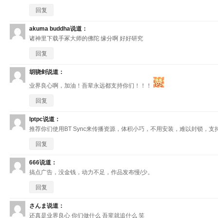
回复
akuma buddha
说道：
诸神里下载手冢大师的佛陀 缘分啊 好好研究
回复
胡骁剑
说道：
业界良心啊，加油！吾辈永远都支持你们！！！
回复
lptpc
说道：
推荐你们使用BT Sync来传播资源，体积小巧，不用安装，难以封锁，
回复
666
说道：
搞点广告，没金钱，动力不足，作品发布慢/少。
回复
さんま
说道：
还真是业界良心 你们做什么 吾辈就追什么 笑