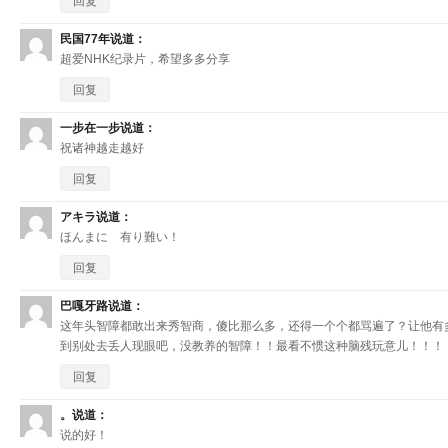
回复
民国77年
说道：
超爱NHK纪录片，希望多多分享
回复
一步在一步
说道：
祝诸神越走越好
回复
アキラ
说道：
ほんまに 有り難い！
回复
巴嘎牙路
说道：
这年头智障都敢出来秀智商，傻比那么多，还得一个个都骂遍了？让他有
到别处去丢人现眼吧，没教养的智障！！最看不惯这种脑残玩意儿！！！
回复
。
说道：
说的好！