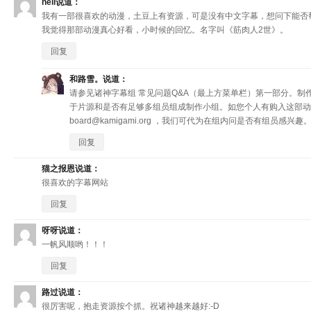
neil
说道：
我有一部很喜欢的动漫，土豆上有资源，可是没有中文字幕，想问下能否
我觉得那部动漫真心好看，小时候的回忆。名字叫《筋肉人2世》。
回复
和路雪。
说道：
请参见诸神字幕组 常见问题Q&A（最上方菜单栏）第一部分。制
于片源和是否有足够多组员组成制作小组。如您个人有购入这部动画
board@kamigami.org
，我们可代为在组内问是否有组员感兴趣
回复
猫之报恩
说道：
很喜欢的字幕网站
回复
呀呀
说道：
一帆风顺哟！！！
回复
路过
说道：
很厉害呢，抱走资源按个抓。祝诸神越来越好:-D